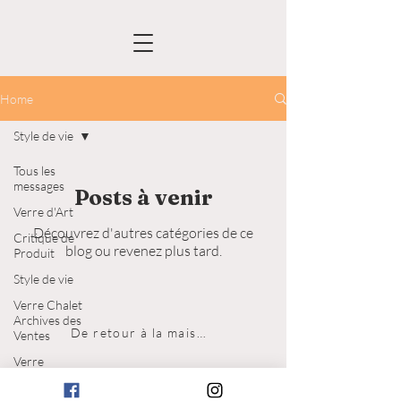
Home
Style de vie
Tous les
messages
Posts à venir
Verre d'Art
Découvrez d'autres catégories de ce
Critique de
blog ou revenez plus tard.
Produit
Style de vie
Verre Chalet
Archives des
De retour à la maison
Ventes
Verre
© 2023 par LunaSabrina. Alimenté et sécurisé
Lorraine
par Wix.
Archives des